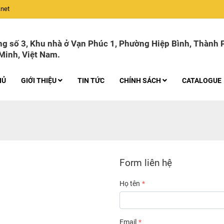
net
g số 3, Khu nhà ở Vạn Phúc 1, Phường Hiệp Bình, Thành 
Minh, Việt Nam.
HỦ
GIỚI THIỆU
TIN TỨC
CHÍNH SÁCH
CATALOGUE
Form liên hệ
Họ tên
Email