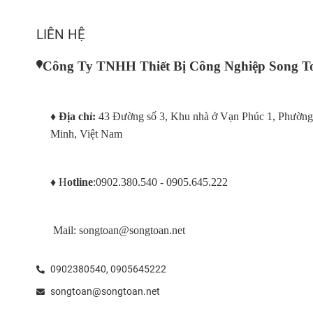
LIÊN HỆ
Công Ty TNHH Thiết Bị Công Nghiệp Song T
♦ 
Địa chỉ: 
43 Đường số 3, Khu nhà ở Vạn Phúc 1, Phường
Minh, Việt Nam
♦
 H
otline
:0902.380.540 - 0905.645.222
 Mail: songtoan@songtoan.net
0902380540,
0905645222
songtoan@songtoan.net