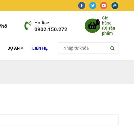
Giỏ
Hotline
0
hàng
Phố
(
0
) sản
0902.150.272
phẩm
DỰ ÁN
LIÊN HỆ