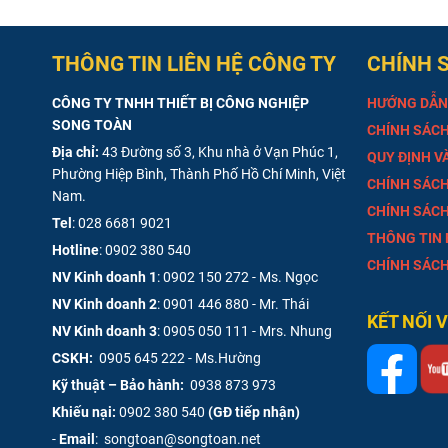
THÔNG TIN LIÊN HỆ CÔNG TY
CHÍNH 
CÔNG TY TNHH THIẾT BỊ CÔNG NGHIỆP
HƯỚNG DẪN
SONG TOÀN
CHÍNH SÁCH
Địa chỉ:
43 Đường số 3, Khu nhà ở Vạn Phúc 1,
QUY ĐỊNH V
Phường Hiệp Bình, Thành Phố Hồ Chí Minh, Việt
CHÍNH SÁCH
Nam.
CHÍNH SÁCH
Tel
:
028 6681 9021
THÔNG TIN
Hotline
:
0902 380 540
CHÍNH SÁCH
NV Kinh doanh 1
:
0902 150 272 - Ms. Ngọc
NV Kinh doanh 2
:
0901 446 880 - Mr. Thái
KẾT NỐI 
NV Kinh doanh 3
:
0905 050 111 - Mrs. Nhung
CSKH:
0905 645 222 - Ms.Hường
Kỹ thuật – Bảo hành:
0938 873 973
Khiếu nại:
0902 380 540
(GĐ tiếp nhận)
-
Email
: songtoan@songtoan.net