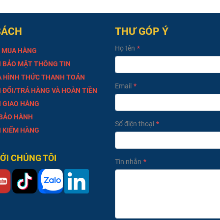
SÁCH
THƯ GÓP Ý
Họ tên
 MUA HÀNG
 BẢO MẬT THÔNG TIN
À HÌNH THỨC THANH TOÁN
Email
 ĐỔI/TRẢ HÀNG VÀ HOÀN TIỀN
 GIAO HÀNG
 BẢO HÀNH
Số điện thoại
 KIỂM HÀNG
VỚI CHÚNG TÔI
Tin nhắn