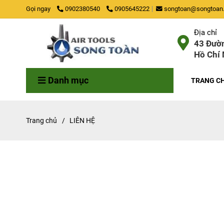
Gọi ngay
0902380540
0905645222
songtoan@songtoan.
Địa chỉ
43 Đườn
Hồ Chí 
Danh mục
TRANG C
Trang chủ
/
LIÊN HỆ