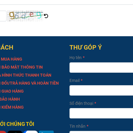
SÁCH
THƯ GÓP Ý
Họ tên
 MUA HÀNG
 BẢO MẬT THÔNG TIN
À HÌNH THỨC THANH TOÁN
Email
 ĐỔI/TRẢ HÀNG VÀ HOÀN TIỀN
 GIAO HÀNG
 BẢO HÀNH
Số điện thoại
 KIỂM HÀNG
VỚI CHÚNG TÔI
Tin nhắn