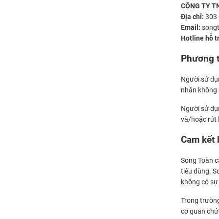
CÔNG TY T
Địa chỉ:
303 
Email:
song
Hotline hỗ t
Phương t
Người sử dụn
nhân không 
Người sử dụn
và/hoặc rút l
Cam kết 
Song Toàn ca
tiêu dùng. S
không có sự
Trong trường
cơ quan chức