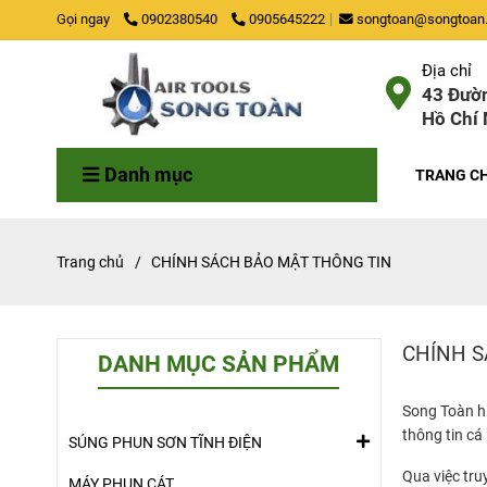
Gọi ngay
0902380540
0905645222
songtoan@songtoan.
Địa chỉ
43 Đườn
Hồ Chí 
Danh mục
TRANG C
Trang chủ
/
CHÍNH SÁCH BẢO MẬT THÔNG TIN
CHÍNH S
DANH MỤC SẢN PHẨM
Song Toàn hi
thông tin c
SÚNG PHUN SƠN TĨNH ĐIỆN
Qua việc tru
MÁY PHUN CÁT