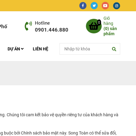
Giỏ
Hotline
0
hàng
Phố
(
0
) sản
0901.446.880
phẩm
DỰ ÁN
LIÊN HỆ
ọng. Chúng tôi cam kết bảo vệ quyền riêng tư của khách hàng và
àng buộc bởi Chính sách bảo mật này. Song Toàn có thể sửa đổi,