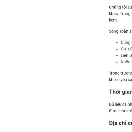
Chúng tôi sử
khác. Trong 
kèm.
Song Toàn s
Cung 
Gửi cá
Liên l
Không 
Trong trườn
khi có yêu c
Thời gian
Dữ liệu cá n
được bảo mật
Địa chỉ c