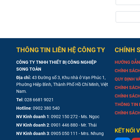
THÔNG TIN LIÊN HỆ CÔNG TY
CHÍNH 
CÔNG TY TNHH THIẾT BỊ CÔNG NGHIỆP
HƯỚNG DẪN
SONG TOÀN
CHÍNH SÁCH
Địa chỉ:
43 Đường số 3, Khu nhà ở Vạn Phúc 1,
QUY ĐỊNH V
Phường Hiệp Bình, Thành Phố Hồ Chí Minh, Việt
CHÍNH SÁCH
Nam.
CHÍNH SÁCH
Tel
:
028 6681 9021
THÔNG TIN
Hotline
:
0902 380 540
CHÍNH SÁCH
NV Kinh doanh 1
:
0902 150 272 - Ms. Ngọc
NV Kinh doanh 2
:
0901 446 880 - Mr. Thái
KẾT NỐI 
NV Kinh doanh 3
:
0905 050 111 - Mrs. Nhung