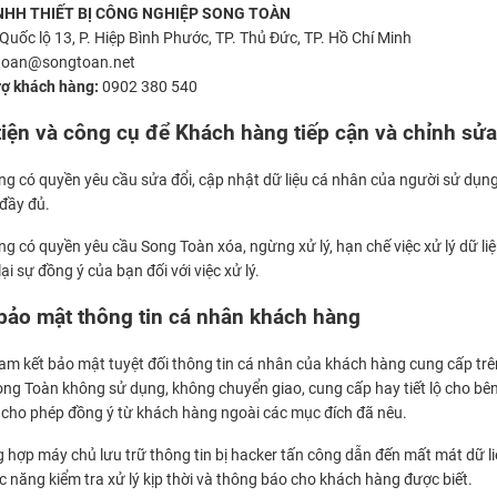
NHH THIẾT BỊ CÔNG NGHIỆP SONG TOÀN
Quốc lộ 13, P. Hiệp Bình Phước, TP. Thủ Đức, TP. Hồ Chí Minh
toan@songtoan.net
rợ khách hàng:
0902 380 540
iện và công cụ để Khách hàng tiếp cận và chỉnh sửa
g có quyền yêu cầu sửa đổi, cập nhật dữ liệu cá nhân của người sử dụng 
đầy đủ.
g có quyền yêu cầu Song Toàn xóa, ngừng xử lý, hạn chế việc xử lý dữ l
ại sự đồng ý của bạn đối với việc xử lý.
bảo mật thông tin cá nhân khách hàng
m kết bảo mật tuyệt đối thông tin cá nhân của khách hàng cung cấp trên
ong Toàn không sử dụng, không chuyển giao, cung cấp hay tiết lộ cho bê
 cho phép đồng ý từ khách hàng ngoài các mục đích đã nêu.
 hợp máy chủ lưu trữ thông tin bị hacker tấn công dẫn đến mất mát dữ l
 năng kiểm tra xử lý kịp thời và thông báo cho khách hàng được biết.