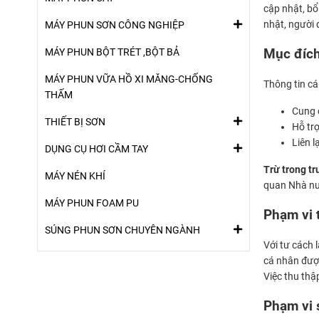
cập nhật, bổ
nhật, người 
MÁY PHUN SƠN CÔNG NGHIỆP
Mục đích
MÁY PHUN BỘT TRÉT ,BỘT BẢ
MÁY PHUN VỮA HỒ XI MĂNG-CHỐNG
Thông tin cá
THẤM
Cung 
THIẾT BỊ SƠN
Hỗ tr
Liên l
DỤNG CỤ HƠI CẦM TAY
Trừ trong tr
MÁY NÉN KHÍ
quan Nhà nư
MÁY PHUN FOAM PU
Phạm vi 
SÚNG PHUN SƠN CHUYÊN NGÀNH
Với tư cách 
cá nhân đượ
Việc thu thập
Phạm vi 