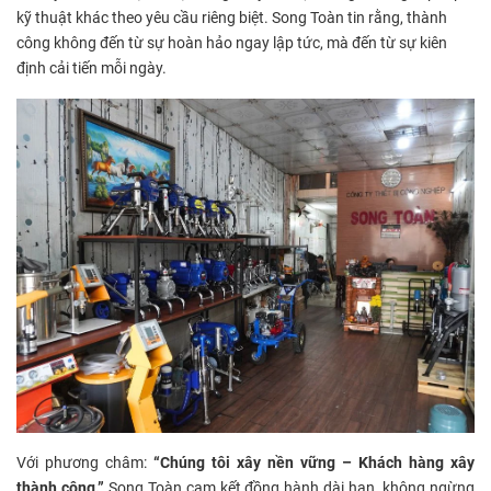
kỹ thuật khác theo yêu cầu riêng biệt. Song Toàn tin rằng, thành
công không đến từ sự hoàn hảo ngay lập tức, mà đến từ sự kiên
định cải tiến mỗi ngày.
Với phương châm:
“Chúng tôi xây nền vững – Khách hàng xây
thành công.”
Song Toàn cam kết đồng hành dài hạn, không ngừng