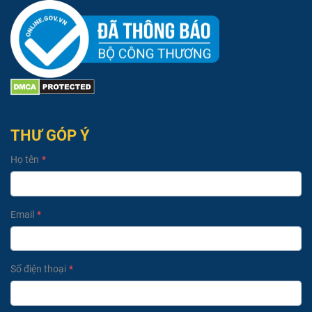
THƯ GÓP Ý
Họ tên
Email
Số điện thoại