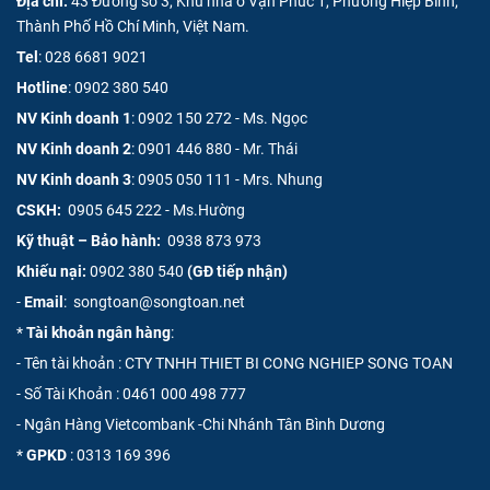
Địa chỉ:
43 Đường số 3, Khu nhà ở Vạn Phúc 1, Phường Hiệp Bình,
Thành Phố Hồ Chí Minh, Việt Nam.
Tel
:
028 6681 9021
Hotline
:
0902 380 540
NV Kinh doanh 1
:
0902 150 272 - Ms. Ngọc
NV Kinh doanh 2
:
0901 446 880 - Mr. Thái
NV Kinh doanh 3
:
0905 050 111 - Mrs. Nhung
CSKH:
0905 645 222 - Ms.Hường
Kỹ thuật – Bảo hành:
0938 873 973
Khiếu nại:
0902 380 540
(GĐ tiếp nhận)
-
Email
: songtoan@songtoan.net
*
Tài khoản ngân hàng
:
- Tên tài khoản : CTY TNHH THIET BI CONG NGHIEP SONG TOAN
- Số Tài Khoản :
0461 000 498 777
- Ngân Hàng Vietcombank -Chi Nhánh Tân Bình Dương
*
GPKD
: 0313 169 396