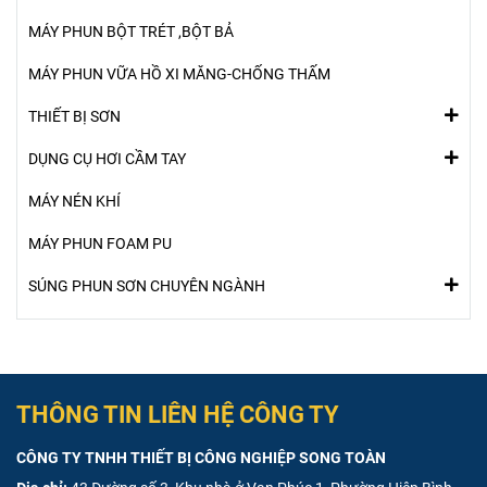
MÁY PHUN BỘT TRÉT ,BỘT BẢ
MÁY PHUN VỮA HỒ XI MĂNG-CHỐNG THẤM
THIẾT BỊ SƠN
DỤNG CỤ HƠI CẦM TAY
MÁY NÉN KHÍ
MÁY PHUN FOAM PU
SÚNG PHUN SƠN CHUYÊN NGÀNH
THÔNG TIN LIÊN HỆ CÔNG TY
CÔNG TY TNHH THIẾT BỊ CÔNG NGHIỆP SONG TOÀN