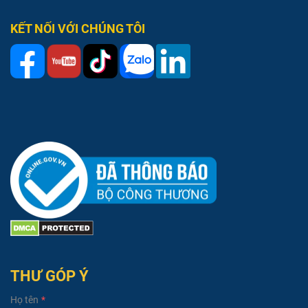
Vệ sinh máy ngay sau khi sử dụng:
Đây là bước quan trọng
nhất. Nếu để bột khô bên trong hệ thống dây dẫn và đầu
KẾT NỐI VỚI CHÚNG TÔI
phun, máy sẽ bị hư hỏng nghiêm trọng.
Kiểm tra nguồn điện & dây dẫn:
Đảm bảo nguồn điện ổn định
và các khớp nối dây áp lực luôn kín khít trước khi khởi động.
Trang bị bảo hộ:
Người vận hành luôn phải đeo kính, khẩu
trang và quần áo bảo hộ để tránh bột bám vào người hoặc
hít phải bụi mịn.
Mua máy phun bột trét, bột bả tại Song Toàn
Với uy tín nhiều năm trong việc cung cấp thiết bị xây dựng và công
nghiệp, Song Toàn tự hào là đối tác tin cậy của các nhà thầu.
Chúng tôi cung cấp cho khách hàng:
Chất lượng hàng hóa chính hãng: Sản phẩm máy phun bột
của Song Toàn đều có nguồn gốc xuất xứ rõ ràng.
Công nghệ tiên tiến: Cung cấp các dòng máy mới nhất, động
cơ mạnh mẽ, bền bỉ và tiết kiệm điện năng.
THƯ GÓP Ý
Hỗ trợ kỹ thuật tận tâm: Đội ngũ kỹ thuật viên giàu kinh
nghiệm sẵn sàng hướng dẫn vận hành, chuyển giao công
Họ tên