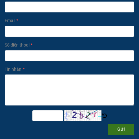
nghệ trực tiếp tại công trình.
Bảo hành & Linh kiện sẵn có: Chế độ bảo hành dài hạn, luôn
sẵn kho đầy đủ linh kiện thay thế (béc phun, dây áp lực, màng
Email
bơm...) để không làm gián đoạn công việc của khách hàng.
Số điện thoại
Tin nhắn
Gửi