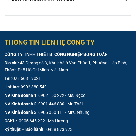
THÔNG TIN LIÊN HỆ CÔNG TY
CÔNG TY TNHH THIẾT BỊ CÔNG NGHIỆP SONG TOÀN
Địa chỉ:
43 Đường số 3, Khu nhà ở Vạn Phúc 1, Phường Hiệp Bình,
Thành Phố Hồ Chí Minh, Việt Nam.
Tel
:
028 6681 9021
Hotline
:
0902 380 540
NV Kinh doanh 1
:
0902 150 272 - Ms. Ngọc
NV Kinh doanh 2
:
0901 446 880 - Mr. Thái
NV Kinh doanh 3
:
0905 050 111 - Mrs. Nhung
CSKH:
0905 645 222 - Ms.Hường
Kỹ thuật – Bảo hành:
0938 873 973
Song Toàn bàn giao và hướng dẫn vận hành máy phun bột tại công trình của