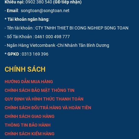
Khiếu nại:
0902 380 540
(GĐ tiếp nhận)
khách hàng
-
Email
: songtoan@songtoan.net
Ứng dụng đa năng trong thi công
*
Tài khoản ngân hàng
:
Máy phun bột trét được thiết kế để xử lý nhiều loại vật liệu và bề mặt
khác nhau:
- Tên tài khoản : CTY TNHH THIET BI CONG NGHIEP SONG TOAN
Thi công dân dụng & công nghiệp:
Phun bột bả
cho tường
- Số Tài Khoản :
0461 000 498 777
nội thất, ngoại thất, trần nhà, các tòa nhà cao tầng, nhà
- Ngân Hàng Vietcombank -Chi Nhánh Tân Bình Dương
xưởng diện tích lớn.
*
GPKD
: 0313 169 396
Xử lý bề mặt:
Phun các loại bột trét đặc, bột bả matit, sơn
nước, sơn chống thấm hoặc các vật liệu bảo vệ bề mặt khác.
CHÍNH SÁCH
Công trình quy mô lớn:
Đặc biệt hiệu quả tại các dự án chung
cư, khu đô thị hoặc các mảng tường có diện tích bề mặt lớn
HƯỚNG DẪN MUA HÀNG
cần hoàn thiện gấp.
CHÍNH SÁCH BẢO MẬT THÔNG TIN
Những lưu ý quan trọng khi vận hành
QUY ĐỊNH VÀ HÌNH THỨC THANH TOÁN
Để máy hoạt động bền bỉ và đảm bảo an toàn, người vận hành cần
CHÍNH SÁCH ĐỔI/TRẢ HÀNG VÀ HOÀN TIỀN
nắm rõ các nguyên tắc sau:
CHÍNH SÁCH GIAO HÀNG
Pha trộn bột đúng tỷ lệ:
Bột trét cần được pha đúng độ lỏng
THÔNG TIN BẢO HÀNH
theo khuyến cáo của nhà sản xuất máy để tránh tình trạng
CHÍNH SÁCH KIỂM HÀNG
tắc nghẽn béc phun hoặc làm quá tải động cơ.