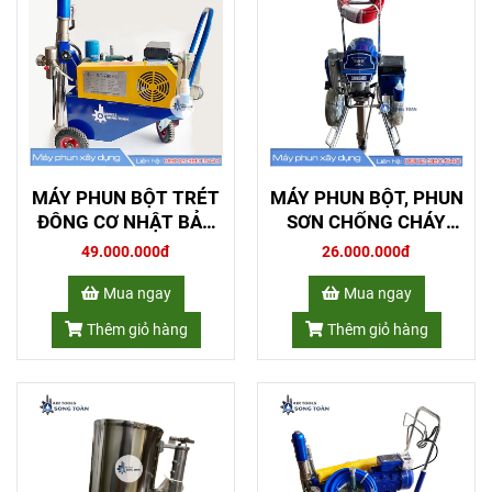
MÁY PHUN BỘT TRÉT
MÁY PHUN BỘT, PHUN
ĐÔNG CƠ NHẬT BẢN
SƠN CHỐNG CHÁY
ST-790
3095HD
49.000.000đ
26.000.000đ
Mua ngay
Mua ngay
Thêm giỏ hàng
Thêm giỏ hàng