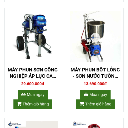
MÁY PHUN SƠN CÔNG
MÁY PHUN BỘT LỎNG
NGHIỆP ÁP LỰC CAO
- SƠN NƯỚC TƯỜNG
SEITO X-70
NHÀ ST-1690
29.600.000đ
13.690.000đ
Mua ngay
Mua ngay
Thêm giỏ hàng
Thêm giỏ hàng