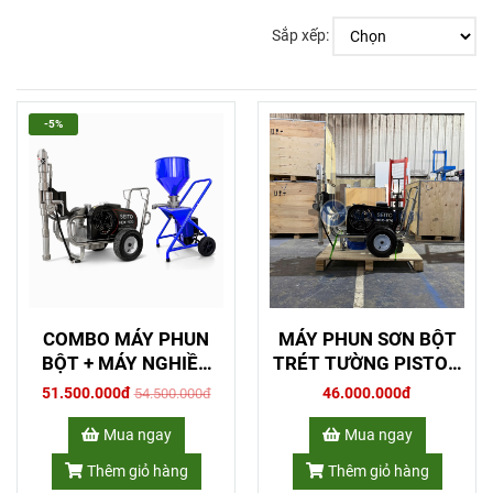
Sắp xếp:
-5%
COMBO MÁY PHUN
MÁY PHUN SƠN BỘT
BỘT + MÁY NGHIỀN
TRÉT TƯỜNG PISTON
BỘT
HDX-970
51.500.000đ
46.000.000đ
54.500.000đ
Mua ngay
Mua ngay
Thêm giỏ hàng
Thêm giỏ hàng