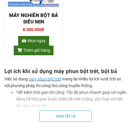
MÁY NGHIỀN BỘT BẢ
SIÊU MỊN
8.500.000đ
Mua ngay
Thêm giỏ hàng
Lợi ích khi sử dụng máy phun bột trét, bột bả
Việc sử dụng
máy phun bột trét
mang lại nhiều lợi ích vượt trội so
với phương pháp thi công thủ công truyền thống:
Tiết kiệm thời gian thi công: Tốc độ phun nhanh giúp rút ngắn
đáng kể thời gian hoàn thiện bề mặt tường, phù hợp với tiến
độ công trình lớn.
Giảm chi phí nhân công: Chỉ cần 1 - 2 người vận hành máy,
Xem tất cả
giúp giảm bớt số lượng thợ trét bả so với phương pháp
truyền thống.