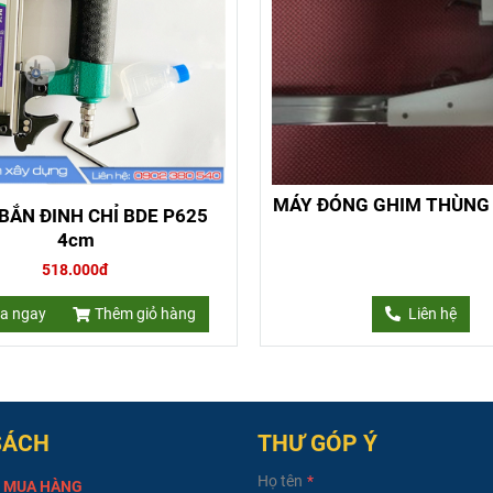
MÁY ĐÓNG GHIM THÙNG
BẮN ĐINH CHỈ BDE P625
4cm
518.000đ
a ngay
Thêm giỏ hàng
Liên hệ
SÁCH
THƯ GÓP Ý
Họ tên
 MUA HÀNG