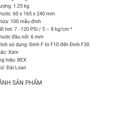
lượng: 1.25 kg
thước: 60 x 165 x 240 mm
hứa: 100 mẫu đinh
t hơi: 7 - 120 PSI / 5 – 8 kg/cm ²
thước đầu nối: 6 mm
đinh sử dụng: Đinh F từ F10 đến Đinh F30
sắc: Xám
g hiệu: BEX
xứ: Đài Loan
ẢNH SẢN PHẨM