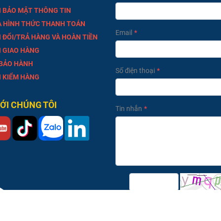
 BẢO MẬT THÔNG TIN
À HÌNH THỨC THANH TOÁN
Email
 ĐỔI/TRẢ HÀNG VÀ HOÀN TIỀN
 GIAO HÀNG
 BẢO HÀNH
Số điện thoại
 KIỂM HÀNG
VỚI CHÚNG TÔI
Tin nhắn