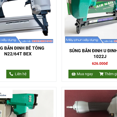
G BẮN ĐINH BÊ TÔNG
SÚNG BẮN ĐINH U ĐINH
N22/64T BEX
1022J
626.000đ
Liên hệ
Mua ngay
Thêm g