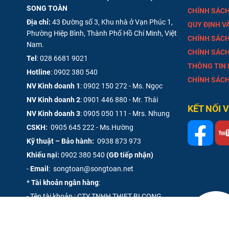
SONG TOÀN
CHÍNH SÁCH
Địa chỉ:
43 Đường số 3, Khu nhà ở Vạn Phúc 1,
QUY ĐỊNH V
Phường Hiệp Bình, Thành Phố Hồ Chí Minh, Việt
CHÍNH SÁCH
Nam.
CHÍNH SÁCH
Tel
:
028 6681 9021
THÔNG TIN
Hotline
:
0902 380 540
CHÍNH SÁCH
NV Kinh doanh 1
:
0902 150 272 - Ms. Ngọc
NV Kinh doanh 2
:
0901 446 880 - Mr. Thái
KẾT NỐI 
NV Kinh doanh 3
:
0905 050 111 - Mrs. Nhung
CSKH:
0905 645 222 - Ms.Hường
Kỹ thuật – Bảo hành:
0938 873 973
Khiếu nại:
0902 380 540
(GĐ tiếp nhận)
-
Email
: songtoan@songtoan.net
*
Tài khoản ngân hàng
:
- Tên tài khoản : CTY TNHH THIET BI CONG
NGHIEP SONG TOAN
- Số Tài Khoản :
0461 000 498 777