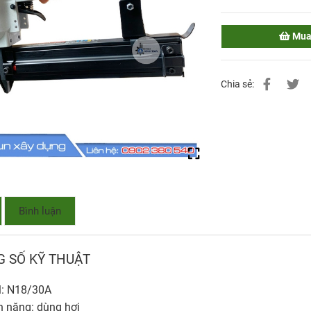
Mua
Chia sẻ:
Bình luận
 SỐ KỸ THUẬT
: N18/30A
 năng: dùng hơi