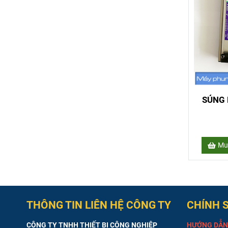
SÚNG 
Mu
THÔNG TIN LIÊN HỆ CÔNG TY
CHÍNH 
CÔNG TY TNHH THIẾT BỊ CÔNG NGHIỆP
HƯỚNG DẪN