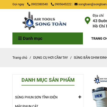
Gọi ngay
0902380540
0905645222
songtoan@songtoan.
Địa chỉ
43 Đườn
Hồ Chí 
Danh mục
TRANG C
Trang chủ
/
DỤNG CỤ HƠI CẦM TAY
/
SÚNG BẮN GHIM ĐIN
DANH MỤC SẢN PHẨM
SÚNG PHUN SƠN TĨNH ĐIỆN
MÁY PHUN CÁT