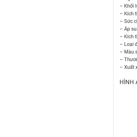
– Khối 
– Kích 
– Sức c
– Áp suấ
– Kích 
– Loại 
– Màu 
– Thươn
– Xuất 
HÌNH 