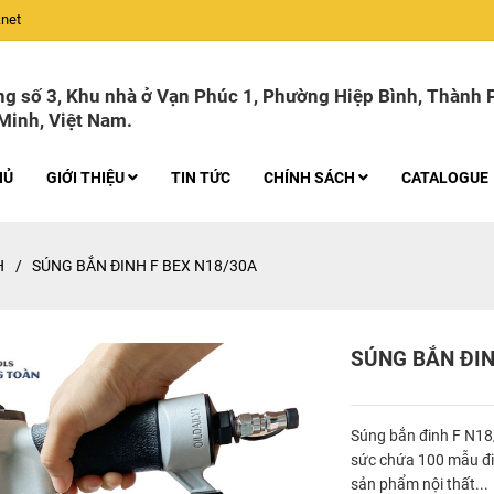
net
g số 3, Khu nhà ở Vạn Phúc 1, Phường Hiệp Bình, Thành 
Minh, Việt Nam.
HỦ
GIỚI THIỆU
TIN TỨC
CHÍNH SÁCH
CATALOGUE
H
/
SÚNG BẮN ĐINH F BEX N18/30A
SÚNG BẮN ĐIN
Súng bắn đinh F N18
sức chứa 100 mẫu đin
sản phẩm nội thất...