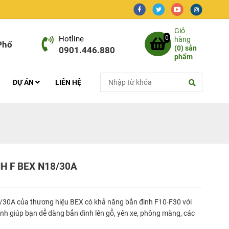
Giỏ
Hotline
0
hàng
Phố
(
0
) sản
0901.446.880
phẩm
DỰ ÁN
LIÊN HỆ
H F BEX N18/30A
/30A của thương hiệu BEX có khả năng bắn đinh F10-F30 với
h giúp bạn dễ dàng bắn đinh lên gỗ, yên xe, phông màng, các