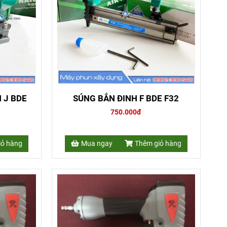
 J BDE
SÚNG BẮN ĐINH F BDE F32
750.000đ
iỏ hàng
Mua ngay
Thêm giỏ hàng