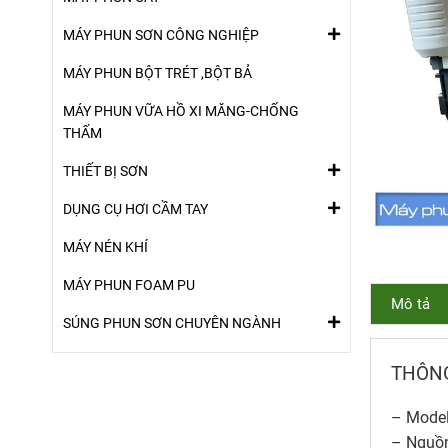
MÁY PHUN SƠN CÔNG NGHIỆP
MÁY PHUN BỘT TRÉT ,BỘT BẢ
MÁY PHUN VỮA HỒ XI MĂNG-CHỐNG
THẤM
THIẾT BỊ SƠN
DỤNG CỤ HƠI CẦM TAY
MÁY NÉN KHÍ
MÁY PHUN FOAM PU
Mô tả
SÚNG PHUN SƠN CHUYÊN NGÀNH
THÔNG
– Model
– Nguồn