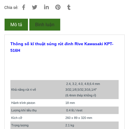
Chia sẻ:
Mô tả
Bình luận
Thông số kĩ thuật súng rút đinh Rive Kawasaki KPT-
516H
2.4, 3.2, 4.0, 4.8,6.4 mm
Khả năng rút ri vê
3/32,1/8,5/32,3/16,1/4"
(6.4mm thép không rỉ)
Hành trình piston
18 mm
Lượng khí tiêu thụ
0.4 lít./ rivet
Kích cỡ
260 x 89 x 320 mm
Trọng lượng
2.1 kg