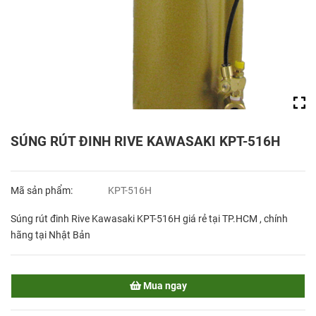
SÚNG RÚT ĐINH RIVE KAWASAKI KPT-516H
Mã sản phẩm:
KPT-516H
Súng rút đinh Rive Kawasaki KPT-516H giá rẻ tại TP.HCM , chính
hãng tại Nhật Bản
Mua ngay