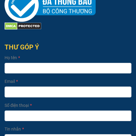
THƯ GÓP Ý
Họ tên
Email
Số điện thoại
Tin nhắn