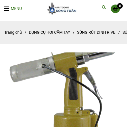
0
MENU
Trang chủ
/
DỤNG CỤ HƠI CẦM TAY
/
SÚNG RÚT ĐINH RIVE
/
SÚ