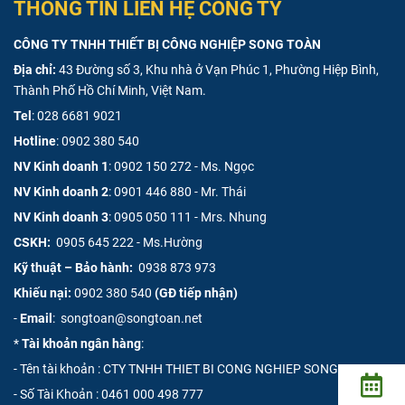
THÔNG TIN LIÊN HỆ CÔNG TY
CÔNG TY TNHH THIẾT BỊ CÔNG NGHIỆP SONG TOÀN
Địa chỉ:
43 Đường số 3, Khu nhà ở Vạn Phúc 1, Phường Hiệp Bình,
Thành Phố Hồ Chí Minh, Việt Nam.
Tel
:
028 6681 9021
Hotline
:
0902 380 540
NV Kinh doanh 1
:
0902 150 272 - Ms. Ngọc
NV Kinh doanh 2
:
0901 446 880 - Mr. Thái
NV Kinh doanh 3
:
0905 050 111 - Mrs. Nhung
CSKH:
0905 645 222 - Ms.Hường
Kỹ thuật – Bảo hành:
0938 873 973
Khiếu nại:
0902 380 540
(GĐ tiếp nhận)
-
Email
: songtoan@songtoan.net
*
Tài khoản ngân hàng
:
- Tên tài khoản : CTY TNHH THIET BI CONG NGHIEP SONG TOAN
- Số Tài Khoản :
0461 000 498 777