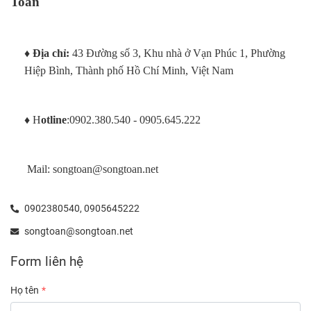
Toàn
♦ 
Địa chỉ: 
43 Đường số 3, Khu nhà ở Vạn Phúc 1, Phường 
Hiệp Bình, Thành phố Hồ Chí Minh, Việt Nam
♦
 H
otline
:0902.380.540 - 0905.645.222
 Mail: songtoan@songtoan.net
0902380540,
0905645222
songtoan@songtoan.net
Form liên hệ
Họ tên