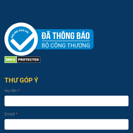
THƯ GÓP Ý
Họ tên
Email