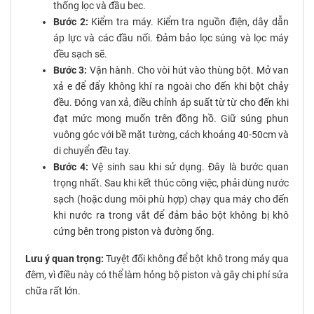
thống lọc và đầu bec.
Bước 2:
Kiểm tra máy. Kiểm tra nguồn điện, dây dẫn
áp lực và các đầu nối. Đảm bảo lọc súng và lọc máy
đều sạch sẽ.
Bước 3:
Vận hành. Cho vòi hút vào thùng bột. Mở van
xả e để đẩy không khí ra ngoài cho đến khi bột chảy
đều. Đóng van xả, điều chỉnh áp suất từ từ cho đến khi
đạt mức mong muốn trên đồng hồ. Giữ súng phun
vuông góc với bề mặt tường, cách khoảng 40-50cm và
di chuyển đều tay.
Bước 4:
Vệ sinh sau khi sử dụng. Đây là bước quan
trọng nhất. Sau khi kết thúc công việc, phải dùng nước
sạch (hoặc dung môi phù hợp) chạy qua máy cho đến
khi nước ra trong vắt để đảm bảo bột không bị khô
cứng bên trong piston và đường ống.
Lưu ý quan trọng:
Tuyệt đối không để bột khô trong máy qua
đêm, vì điều này có thể làm hỏng bộ piston và gây chi phí sửa
chữa rất lớn.