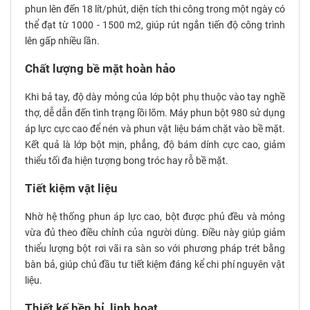
phun lên đến 18 lít/phút, diện tích thi công trong một ngày có
thể đạt từ 1000 - 1500 m2, giúp rút ngắn tiến độ công trình
lên gấp nhiều lần.
Chất lượng bề mặt hoàn hảo
Khi bả tay, độ dày mỏng của lớp bột phụ thuộc vào tay nghề
thợ, dễ dẫn đến tình trạng lồi lõm. Máy phun bột 980 sử dụng
áp lực cực cao để nén và phun vật liệu bám chặt vào bề mặt.
Kết quả là lớp bột mịn, phẳng, độ bám dính cực cao, giảm
thiểu tối đa hiện tượng bong tróc hay rỗ bề mặt.
Tiết kiệm vật liệu
Nhờ hệ thống phun áp lực cao, bột được phủ đều và mỏng
vừa đủ theo điều chỉnh của người dùng. Điều này giúp giảm
thiểu lượng bột rơi vãi ra sàn so với phương pháp trét bằng
bàn bả, giúp chủ đầu tư tiết kiệm đáng kể chi phí nguyên vật
liệu.
Thiết kế bền bỉ, linh hoạt