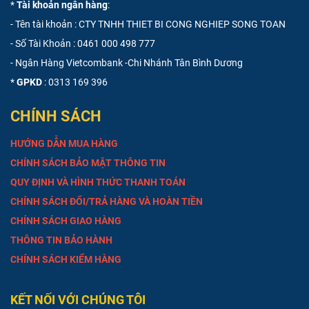
*
Tài khoản ngân hàng
:
- Tên tài khoản : CTY TNHH THIET BI CONG NGHIEP SONG TOAN
- Số Tài Khoản :
0461 000 498 777
- Ngân Hàng Vietcombank -Chi Nhánh Tân Bình Dương
*
GPKD
: 0313 169 396
CHÍNH SÁCH
HƯỚNG DẪN MUA HÀNG
CHÍNH SÁCH BẢO MẬT THÔNG TIN
QUY ĐỊNH VÀ HÌNH THỨC THANH TOÁN
CHÍNH SÁCH ĐỔI/TRẢ HÀNG VÀ HOÀN TIỀN
CHÍNH SÁCH GIAO HÀNG
THÔNG TIN BẢO HÀNH
CHÍNH SÁCH KIỂM HÀNG
KẾT NỐI VỚI CHÚNG TÔI