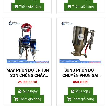
Thêm giỏ hàng
Thêm giỏ hàng
MÁY PHUN BỘT, PHUN
SÚNG PHUN BỘT
SƠN CHỐNG CHÁY
CHUYÊN PHUN GAI
3095HD
SẦN 8149
26.000.000đ
850.000đ
Mua ngay
Mua ngay
Thêm giỏ hàng
Thêm giỏ hàng