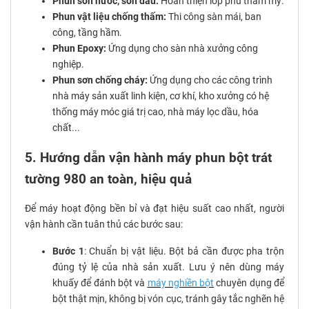
Phun sơn nước, sơn dầu:
Hoàn thiện lớp phủ thẩm mỹ.
Phun vật liệu chống thấm:
Thi công sàn mái, ban
công, tầng hầm.
Phun Epoxy:
Ứng dụng cho sàn nhà xưởng công
nghiệp.
Phun sơn chống cháy:
Ứng dụng cho các công trình
nhà máy sản xuất linh kiện, cơ khí, kho xưởng có hệ
thống máy móc giá trị cao, nhà máy lọc dầu, hóa
chất...
5. Hướng dẫn vận hành máy phun bột trát
tường 980 an toàn, hiệu quả
Để máy hoạt động bền bỉ và đạt hiệu suất cao nhất, người
vận hành cần tuân thủ các bước sau:
Bước 1
: Chuẩn bị vật liệu. Bột bả cần được pha trộn
đúng tỷ lệ của nhà sản xuất. Lưu ý nên dùng máy
khuấy để đánh bột và
máy nghiền bột
chuyên dụng để
bột thật mịn, không bị vón cục, tránh gây tắc nghẽn hệ