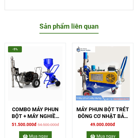
Sản phẩm liên quan
-5%
COMBO MÁY PHUN
MÁY PHUN BỘT TRÉT
BỘT + MÁY NGHIỀN
ĐÔNG CƠ NHẬT BẢN
BỘT
ST-790
51.500.000đ
49.000.000đ
54.500.000đ
Mua ngay
Mua ngay