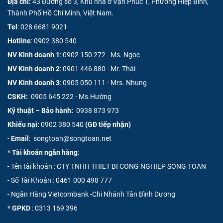
Địa chỉ:
43 Đường số 3, Khu nhà ở Vạn Phúc 1, Phường Hiệp Bình,
Thành Phố Hồ Chí Minh, Việt Nam.
Tel
:
028 6681 9021
Hotline
:
0902 380 540
NV Kinh doanh 1
:
0902 150 272 - Ms. Ngọc
NV Kinh doanh 2
:
0901 446 880 - Mr. Thái
NV Kinh doanh 3
:
0905 050 111 - Mrs. Nhung
CSKH:
0905 645 222 - Ms.Hường
Kỹ thuật – Bảo hành:
0938 873 973
Khiếu nại:
0902 380 540
(GĐ tiếp nhận)
-
Email
: songtoan@songtoan.net
*
Tài khoản ngân hàng
:
- Tên tài khoản : CTY TNHH THIET BI CONG NGHIEP SONG TOAN
- Số Tài Khoản :
0461 000 498 777
- Ngân Hàng Vietcombank -Chi Nhánh Tân Bình Dương
*
GPKD
: 0313 169 396