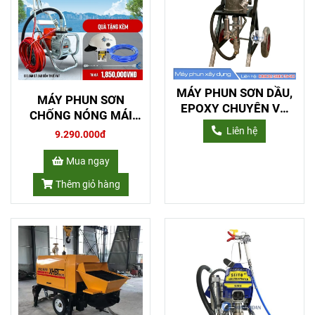
MÁY PHUN SƠN DẦU,
MÁY PHUN SƠN
EPOXY CHUYÊN VỎ
CHỐNG NÓNG MÁI
TÀU BIỂN 63.1 BANDO
TÔN
Liên hệ
9.290.000đ
Mua ngay
Thêm giỏ hàng