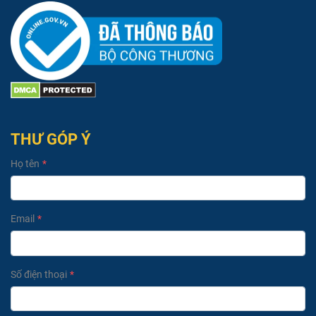
THƯ GÓP Ý
Họ tên
Email
Số điện thoại