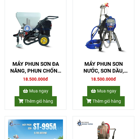
MÁY PHUN SƠN ĐA
MÁY PHUN SƠN
NĂNG, PHUN CHỐNG
NƯỚC, SƠN DẦU,
THẤM, PHUN GAI SẦN
EPOXY 2 THÀNH
18.500.000đ
18.500.000đ
DN-01
PHẦN SEITO ST-895
Mua ngay
Mua ngay
Thêm giỏ hàng
Thêm giỏ hàng