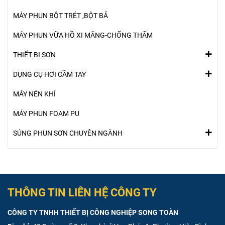
MÁY PHUN BỘT TRÉT ,BỘT BẢ
MÁY PHUN VỮA HỒ XI MĂNG-CHỐNG THẤM
THIẾT BỊ SƠN
DỤNG CỤ HƠI CẦM TAY
MÁY NÉN KHÍ
MÁY PHUN FOAM PU
SÚNG PHUN SƠN CHUYÊN NGÀNH
THÔNG TIN LIÊN HỆ CÔNG TY
CÔNG TY TNHH THIẾT BỊ CÔNG NGHIỆP SONG TOÀN