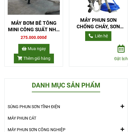
MÁY PHUN SƠN
MÁY BƠM BÊ TÔNG
CHỐNG CHÁY, SƠN
MINI CÔNG SUẤT NHỎ
KẾT CẤU THÉP
10M3/H
Liên hệ
275.000.000đ
Mua ngay
Thêm giỏ hàng
Đặt lịch
DANH MỤC SẢN PHẨM
SÚNG PHUN SƠN TĨNH ĐIỆN
MÁY PHUN CÁT
MÁY PHUN SƠN CÔNG NGHIỆP