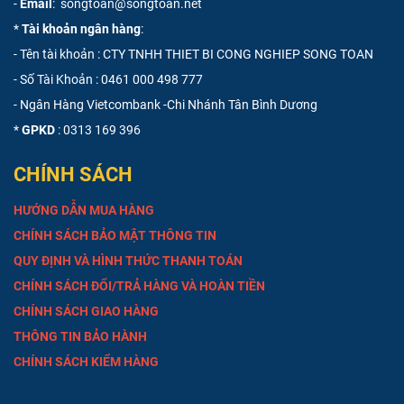
-
Email
: songtoan@songtoan.net
*
Tài khoản ngân hàng
:
- Tên tài khoản : CTY TNHH THIET BI CONG NGHIEP SONG TOAN
- Số Tài Khoản :
0461 000 498 777
- Ngân Hàng Vietcombank -Chi Nhánh Tân Bình Dương
*
GPKD
: 0313 169 396
CHÍNH SÁCH
HƯỚNG DẪN MUA HÀNG
CHÍNH SÁCH BẢO MẬT THÔNG TIN
QUY ĐỊNH VÀ HÌNH THỨC THANH TOÁN
CHÍNH SÁCH ĐỔI/TRẢ HÀNG VÀ HOÀN TIỀN
CHÍNH SÁCH GIAO HÀNG
THÔNG TIN BẢO HÀNH
CHÍNH SÁCH KIỂM HÀNG