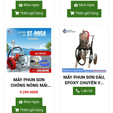
Mua ngay
Mua ngay
Thêm giỏ hàng
Thêm giỏ hàng
MÁY PHUN SƠN DẦU,
MÁY PHUN SƠN
EPOXY CHUYÊN VỎ
CHỐNG NÓNG MÁI
TÀU BIỂN 63.1 BANDO
TÔN
Liên hệ
9.290.000đ
Mua ngay
Thêm giỏ hàng