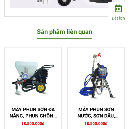
Đặt lịch
Sản phẩm liên quan
MÁY PHUN SƠN ĐA
MÁY PHUN SƠN
NĂNG, PHUN CHỐNG
NƯỚC, SƠN DẦU,
THẤM, PHUN GAI SẦN
EPOXY 2 THÀNH
18.500.000đ
18.500.000đ
DN-01
PHẦN SEITO ST-895