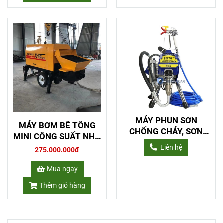
MÁY PHUN SƠN
MÁY BƠM BÊ TÔNG
CHỐNG CHÁY, SƠN
MINI CÔNG SUẤT NHỎ
KẾT CẤU THÉP
10M3/H
Liên hệ
275.000.000đ
Mua ngay
Thêm giỏ hàng