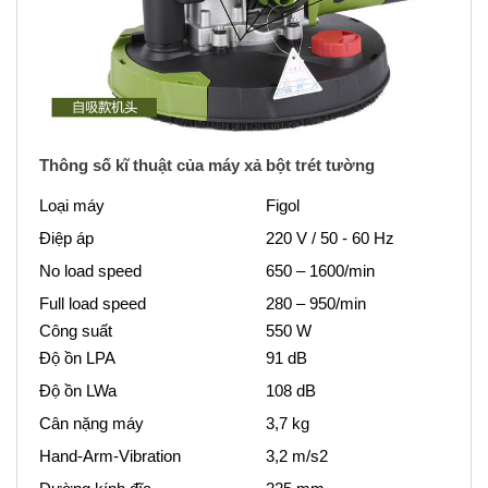
Thông số kĩ thuật của máy xả bột trét tường
Loại máy
Figol
Điệp áp
220 V / 50 - 60 Hz
No load speed
650 – 1600/min
Full load speed
280 – 950/min
Công suất
550 W
Độ ồn LPA
91 dB
Độ ồn LWa
108 dB
Cân nặng máy
3,7 kg
Hand-Arm-Vibration
3,2 m/s2