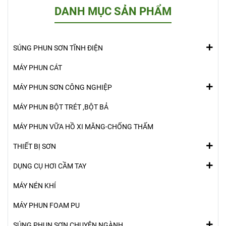
DANH MỤC SẢN PHẨM
SÚNG PHUN SƠN TĨNH ĐIỆN
MÁY PHUN CÁT
MÁY PHUN SƠN CÔNG NGHIỆP
MÁY PHUN BỘT TRÉT ,BỘT BẢ
MÁY PHUN VỮA HỒ XI MĂNG-CHỐNG THẤM
THIẾT BỊ SƠN
DỤNG CỤ HƠI CẦM TAY
MÁY NÉN KHÍ
MÁY PHUN FOAM PU
SÚNG PHUN SƠN CHUYÊN NGÀNH