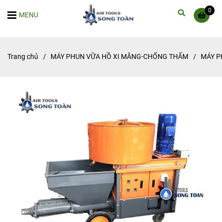
0
MENU
Trang chủ
/
MÁY PHUN VỮA HỒ XI MĂNG-CHỐNG THẤM
/
MÁY P