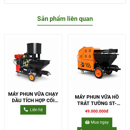
Sản phẩm liên quan
MÁY PHUN VỮA CHẠY
MÁY PHUN VỮA HỒ
DẦU TÍCH HỢP CỐI
TRÁT TƯỜNG ST-
TRỘN 60AK-D
511SE
Liên hệ
49.000.000đ
Mua ngay