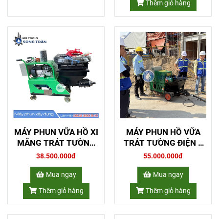
Thêm giỏ hàng
MÁY PHUN VỮA HỒ XI
MÁY PHUN HỒ VỮA
MĂNG TRÁT TƯỜNG
TRÁT TƯỜNG ĐIỆN 3
ST-175
PHA
38.500.000đ
55.000.000đ
Mua ngay
Mua ngay
Thêm giỏ hàng
Thêm giỏ hàng