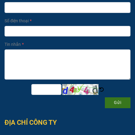
Số điện thoại
Tin nhắn
Gửi
ĐỊA CHỈ CÔNG TY