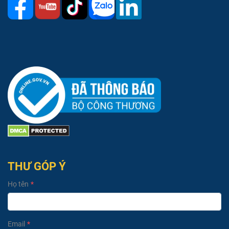
THƯ GÓP Ý
Họ tên
Email