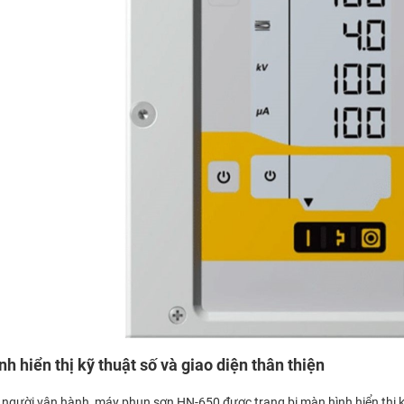
h hiển thị kỹ thuật số và giao diện thân thiện
 người vận hành, máy phun sơn HN-650 được trang bị màn hình hiển thị k