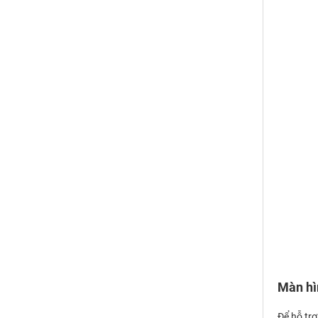
Màn hìn
Để hỗ trợ