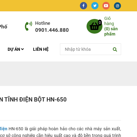
Giỏ
Hotline
0
hàng
Phố
(
0
) sản
0901.446.880
phẩm
DỰ ÁN
LIÊN HỆ
 TĨNH ĐIỆN BỘT HN-650
điện
HN-650 là giải pháp hoàn hảo cho các nhà máy sản xuất,
 cơ sở công nghiệp cần hiệu suất cao và độ bền trong quá trình