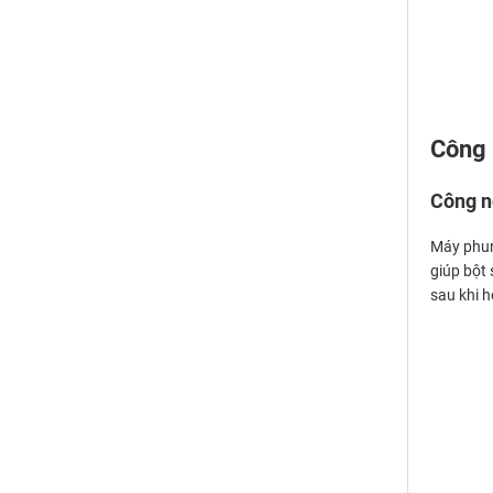
Công 
Công n
Máy phun
giúp bột
sau khi h