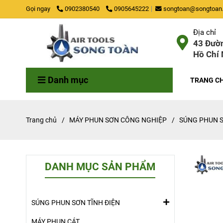
Gọi ngay
0902380540
0905645222
songtoan@songtoan.
Địa chỉ
43 Đườn
Hồ Chí 
Danh mục
TRANG C
Trang chủ
/
MÁY PHUN SƠN CÔNG NGHIỆP
/
SÚNG PHUN S
DANH MỤC SẢN PHẨM
SÚNG PHUN SƠN TĨNH ĐIỆN
MÁY PHUN CÁT