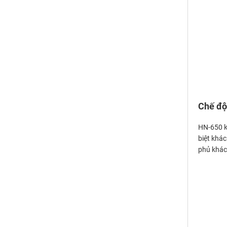
Chế độ
HN-650 kh
biệt khá
phủ khác