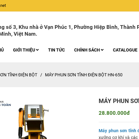
net
g số 3, Khu nhà ở Vạn Phúc 1, Phường Hiệp Bình, Thành 
Minh, Việt Nam.
HỦ
GIỚI THIỆU
TIN TỨC
CHÍNH SÁCH
CATALOGUE
ƠN TĨNH ĐIỆN BỘT
/
MÁY PHUN SƠN TĨNH ĐIỆN BỘT HN-650
MÁY PHUN SƠN
28.800.000đ
Máy phun sơn tĩnh 
xưởng cơ khí và các