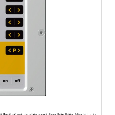
ỹ thuật số với giao diện người dùng thân thiện. Màn hình này