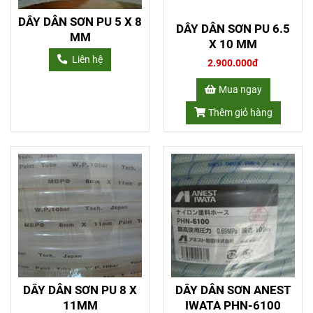
DÂY DẪN SƠN PU 5 X 8
DÂY DẪN SƠN PU 6.5
MM
X 10 MM
Liên hệ
2.900.000đ
Mua ngay
Thêm giỏ hàng
DÂY DẪN SƠN PU 8 X
DÂY DẪN SƠN ANEST
11MM
IWATA PHN-6100