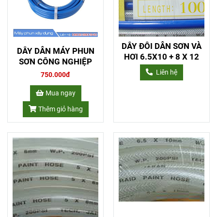
DÂY ĐÔI DẪN SƠN VÀ
DÂY DẪN MÁY PHUN
HƠI 6.5X10 + 8 X 12
SƠN CÔNG NGHIỆP
Liên hệ
750.000đ
Mua ngay
Thêm giỏ hàng