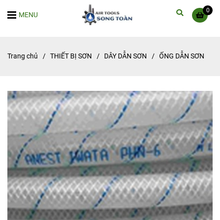
0
MENU
Trang chủ
/
THIẾT BỊ SƠN
/
DÂY DẪN SƠN
/
ỐNG DẪN SƠN