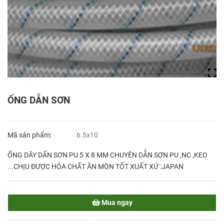
ỐNG DẪN SƠN
Mã sản phẩm:
6.5x10
ỐNG DÂY DẤN SƠN PU 5 X 8 MM CHUYÊN DẪN SƠN PU ,NC ,KEO
...CHỊU ĐƯỢC HÓA CHẤT ĂN MÒN TỐT XUẤT XỨ :JAPAN
Mua ngay