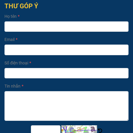
THƯ GÓP Ý
Họ tên
Email
Số điện thoại
Tin nhắn