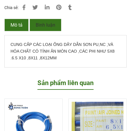
Chia sẻ:
Mô tả
Bình luận
CUNG CẤP CÁC LOẠI ỐNG DÂY DẪN SƠN PU,NC ,VÀ
HÓA CHẤT CÓ TÍNH ĂN MÒN CAO ,CÁC PHI NHƯ 5X8
.6.5 X10 ,8X11 ,8X12MM
Sản phẩm liên quan