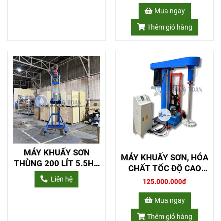
Mua ngay
Thêm giỏ hàng
MÁY KHUẤY SƠN
MÁY KHUẤY SƠN, HÓA
THÙNG 200 LÍT 5.5HP
CHẤT TỐC ĐỘ CAO
NÂNG HẠ TỜI ĐIỆN
50HP
Liên hệ
125.000.000đ
Mua ngay
Thêm giỏ hàng