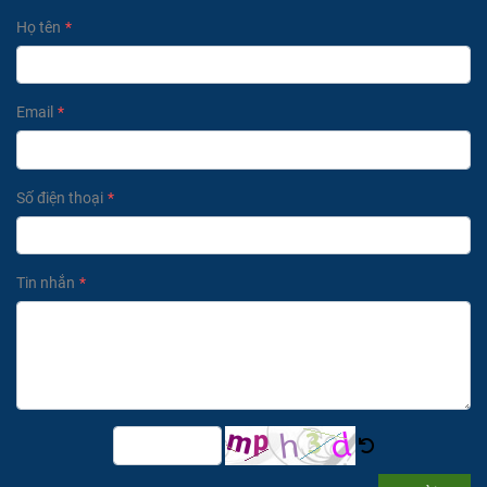
Họ tên
Email
Số điện thoại
Tin nhắn