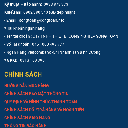
Kỹ thuật – Bảo hành:
0938 873 973
Khiếu nại:
0902 380 540
(GĐ tiếp nhận)
-
Email
: songtoan@songtoan.net
*
Tài khoản ngân hàng
:
- Tên tài khoản : CTY TNHH THIET BI CONG NGHIEP SONG TOAN
- Số Tài Khoản :
0461 000 498 777
- Ngân Hàng Vietcombank -Chi Nhánh Tân Bình Dương
*
GPKD
: 0313 169 396
CHÍNH SÁCH
HƯỚNG DẪN MUA HÀNG
CHÍNH SÁCH BẢO MẬT THÔNG TIN
QUY ĐỊNH VÀ HÌNH THỨC THANH TOÁN
CHÍNH SÁCH ĐỔI/TRẢ HÀNG VÀ HOÀN TIỀN
CHÍNH SÁCH GIAO HÀNG
THÔNG TIN BẢO HÀNH