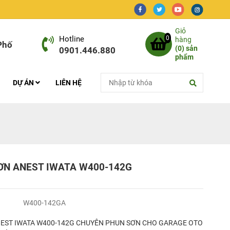
Giỏ
Hotline
0
hàng
Phố
(
0
) sản
0901.446.880
phẩm
DỰ ÁN
LIÊN HỆ
ƠN ANEST IWATA W400-142G
W400-142GA
EST IWATA W400-142G CHUYÊN PHUN SƠN CHO GARAGE OTO