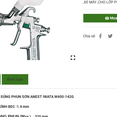
,XE MÁY ,CHO LỚP P
Mua
Chia sẻ:
Bình luận
T SÚNG PHUN SƠN ANEST IWATA W400-142G
ÍNH BEC :1.4 mm
NG PHUN (M
ax )
:
320 mm