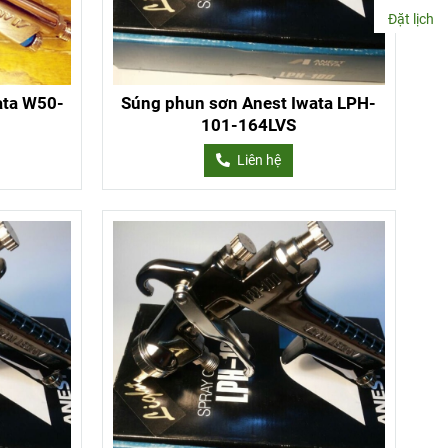
Đặt lịch
ata W50-
Súng phun sơn Anest Iwata LPH-
101-164LVS
Liên hệ