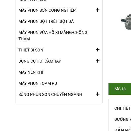
MÁY PHUN SƠN CÔNG NGHIỆP
MÁY PHUN BỘT TRÉT ,BỘT BẢ
MÁY PHUN VỮA HỒ XI MĂNG-CHỐNG
THẤM
THIẾT BỊ SƠN
DỤNG CỤ HƠI CẦM TAY
MÁY NÉN KHÍ
MÁY PHUN FOAM PU
Mô tả
SÚNG PHUN SƠN CHUYÊN NGÀNH
CHI TIẾ
ĐƯỜNG K
B
ẢN R
Ộ