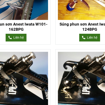
un sơn Anest Iwata W101-
Súng phun sơn Anest Iw
162BPG
124BPG
Liên hệ
Liên hệ