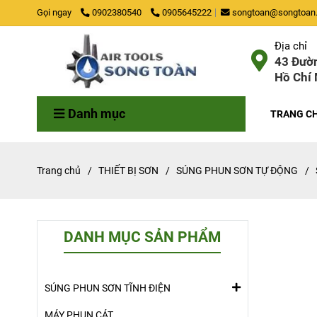
Gọi ngay
0902380540
0905645222
songtoan@songtoan.
Địa chỉ
43 Đườn
Hồ Chí 
Danh mục
TRANG C
Trang chủ
/
THIẾT BỊ SƠN
/
SÚNG PHUN SƠN TỰ ĐỘNG
/
DANH MỤC SẢN PHẨM
SÚNG PHUN SƠN TĨNH ĐIỆN
MÁY PHUN CÁT