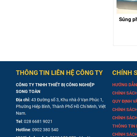
Súng p
THÔNG TIN LIÊN HỆ CÔNG TY
CHÍNH 
CÔNG TY TNHH THIẾT BỊ CÔNG NGHIỆP
HƯỚNG DẪN
SONG TOÀN
CHÍNH SÁCH
Địa chỉ:
43 Đường số 3, Khu nhà ở Vạn Phúc 1,
QUY ĐỊNH V
Phường Hiệp Bình, Thành Phố Hồ Chí Minh, Việt
CHÍNH SÁCH
Nam.
CHÍNH SÁCH
Tel
:
028 6681 9021
THÔNG TIN
Hotline
:
0902 380 540
CHÍNH SÁCH