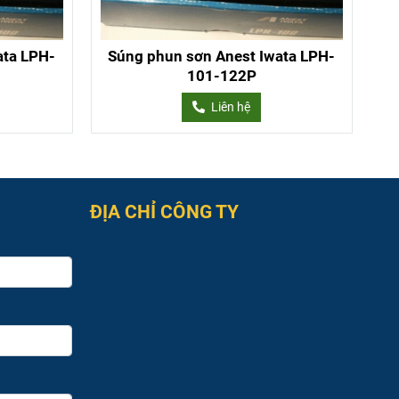
ata LPH-
Súng phun sơn Anest Iwata LPH-
101-122P
Liên hệ
ĐỊA CHỈ CÔNG TY