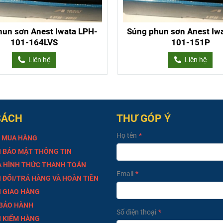
hun sơn Anest Iwata LPH-
Súng phun sơn Anest Iw
101-164LVS
101-151P
Liên hệ
Liên hệ
SÁCH
THƯ GÓP Ý
Họ tên
 MUA HÀNG
 BẢO MẬT THÔNG TIN
À HÌNH THỨC THANH TOÁN
Email
 ĐỔI/TRẢ HÀNG VÀ HOÀN TIỀN
 GIAO HÀNG
 BẢO HÀNH
Số điện thoại
 KIỂM HÀNG