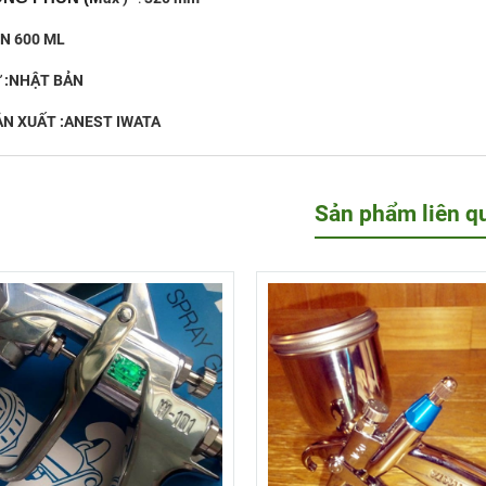
N 600 ML
 :NHẬT BẢN
N XUẤT :ANEST IWATA
Sản phẩm liên q