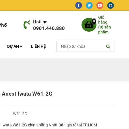
Giỏ
Hotline
0
hàng
Phố
(
0
) sản
0901.446.880
phẩm
DỰ ÁN
LIÊN HỆ
 Anest Iwata W61-2G
W61-2G
 Iwata W61-2G chính hãng Nhật Bản giá rẻ tai TP.HCM