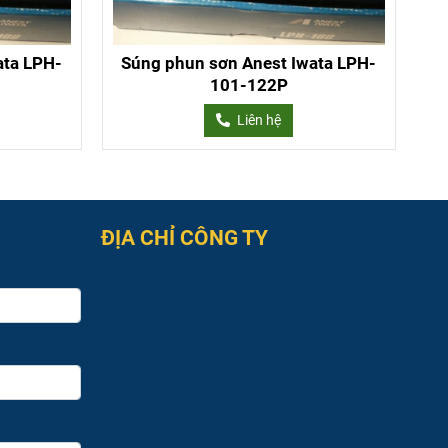
ata LPH-
Súng phun sơn Anest Iwata LPH-
101-122P
Liên hệ
ĐỊA CHỈ CÔNG TY