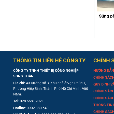
Súng p
THÔNG TIN LIÊN HỆ CÔNG TY
CHÍNH 
CÔNG TY TNHH THIẾT BỊ CÔNG NGHIỆP
HƯỚNG DẪN
SONG TOÀN
CHÍNH SÁCH
Địa chỉ:
43 Đường số 3, Khu nhà ở Vạn Phúc 1,
QUY ĐỊNH V
Phường Hiệp Bình, Thành Phố Hồ Chí Minh, Việt
CHÍNH SÁCH
Nam.
CHÍNH SÁCH
Tel
:
028 6681 9021
THÔNG TIN
Hotline
:
0902 380 540
CHÍNH SÁCH