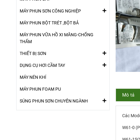
MÁY PHUN SƠN CÔNG NGHIỆP
MÁY PHUN BỘT TRÉT ,BỘT BẢ
MÁY PHUN VỮA HỒ XI MĂNG-CHỐNG
THẤM
THIẾT BỊ SƠN
DỤNG CỤ HƠI CẦM TAY
MÁY NÉN KHÍ
MÁY PHUN FOAM PU
Mô tả
SÚNG PHUN SƠN CHUYÊN NGÀNH
Các Mode
W61-0 (P
W61-1S(S