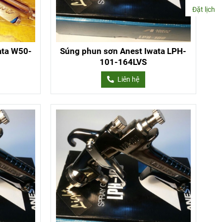
Đặt lịch
ata W50-
Súng phun sơn Anest Iwata LPH-
101-164LVS
Liên hệ