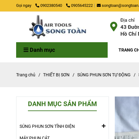
Gọi ngay
0902380540
0905645222
songtoan@songtoan.
Địa chỉ
43 Đườn
Hồ Chí 
Danh mục
TRANG C
Trang chủ
/
THIẾT BỊ SƠN
/
SÚNG PHUN SƠN TỰ ĐỘNG
/
DANH MỤC SẢN PHẨM
SÚNG PHUN SƠN TĨNH ĐIỆN
MÁY PHUN CÁT