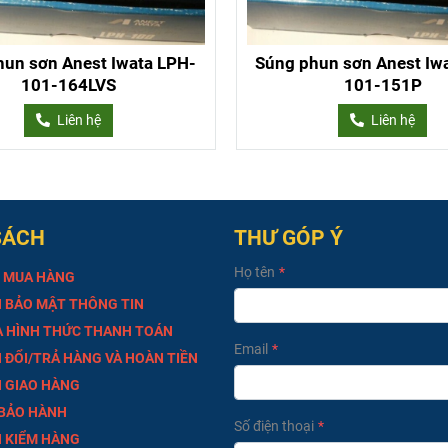
hun sơn Anest Iwata LPH-
Súng phun sơn Anest Iw
101-164LVS
101-151P
Liên hệ
Liên hệ
SÁCH
THƯ GÓP Ý
Họ tên
 MUA HÀNG
 BẢO MẬT THÔNG TIN
À HÌNH THỨC THANH TOÁN
Email
 ĐỔI/TRẢ HÀNG VÀ HOÀN TIỀN
 GIAO HÀNG
 BẢO HÀNH
Số điện thoại
 KIỂM HÀNG