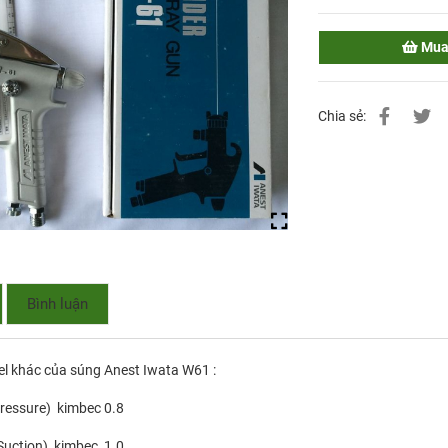
Mua
Chia sẻ:
Bình luận
l khác của súng Anest Iwata W61 :
ressure) kimbec 0.8
uction) kimbec 1.0