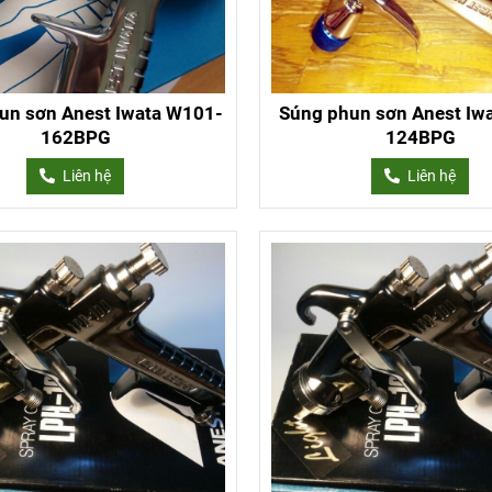
un sơn Anest Iwata W101-
Súng phun sơn Anest Iw
162BPG
124BPG
Liên hệ
Liên hệ