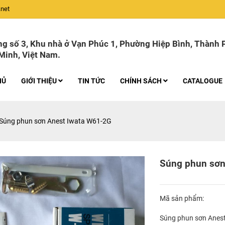
net
g số 3, Khu nhà ở Vạn Phúc 1, Phường Hiệp Bình, Thành 
Minh, Việt Nam.
HỦ
GIỚI THIỆU
TIN TỨC
CHÍNH SÁCH
CATALOGUE
Súng phun sơn Anest Iwata W61-2G
Súng phun sơn
Mã sản phẩm:
Súng phun sơn Anest